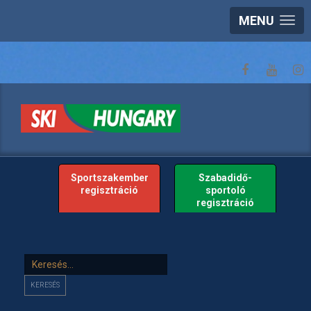
MENU
Sportszakember
Szabadidő-
regisztráció
sportoló
regisztráció
Keresés...
KERESÉS