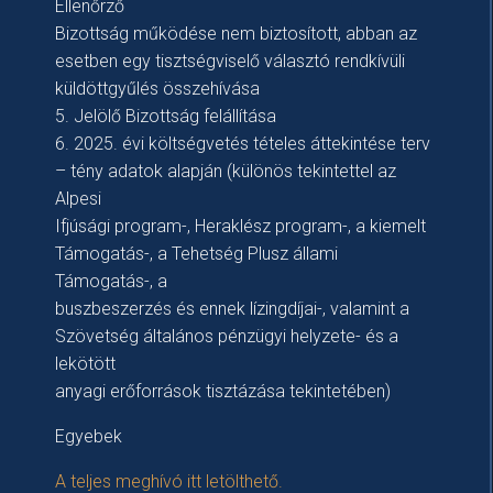
Ellenőrző
Bizottság működése nem biztosított, abban az
esetben egy tisztségviselő választó rendkívüli
küldöttgyűlés összehívása
5. Jelölő Bizottság felállítása
6. 2025. évi költségvetés tételes áttekintése terv
– tény adatok alapján (különös tekintettel az
Alpesi
Ifjúsági program-, Heraklész program-, a kiemelt
Támogatás-, a Tehetség Plusz állami
Támogatás-, a
buszbeszerzés és ennek lízingdíjai-, valamint a
Szövetség általános pénzügyi helyzete- és a
lekötött
anyagi erőforrások tisztázása tekintetében)
Egyebek
A teljes meghívó itt letölthető.