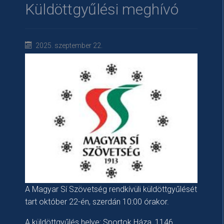
Küldöttgyűlési meghívó
2025. szeptember 22.
A Magyar Sí Szövetség rendkívüli küldöttgyűlését
tart október 22-én, szerdán 10:00 órakor.
A küldöttgyűlés helye: Sportok Háza, 1146